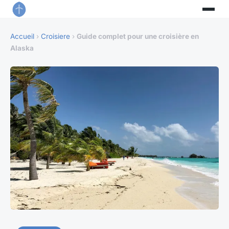
Accueil
›
Croisiere
›
Guide complet pour une croisière en
Alaska