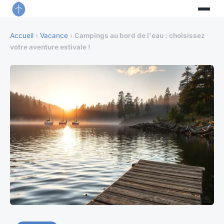
Accueil
›
Vacance
›
Campings au bord de l'eau : choisissez
votre aventure estivale !