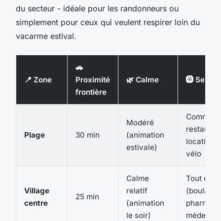
du secteur - idéale pour les randonneurs ou
simplement pour ceux qui veulent respirer loin du
vacarme estival.
🚗
📍 Zone
Proximité
🌿 Calme
🛞 Servic
frontière
Commerc
Modéré
restauran
Plage
30 min
(animation
locations
estivale)
vélo
Calme
Tout équi
Village
relatif
(boulange
25 min
centre
(animation
pharmaci
le soir)
médecin)