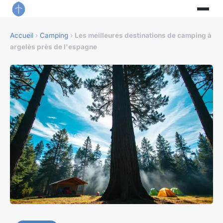
Accueil
›
Camping
›
Les meilleures destinations de camping à
argelès près de l'espagne